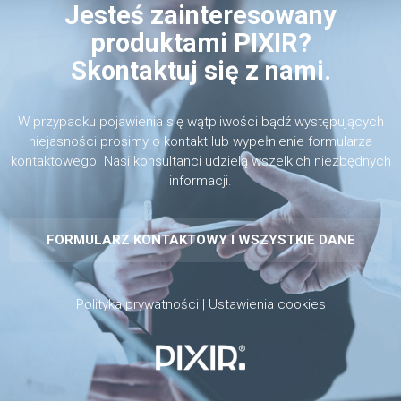
Jesteś zainteresowany
produktami PIXIR?
Skontaktuj się z nami.
W przypadku pojawienia się wątpliwości bądź występujących
niejasności prosimy o kontakt lub wypełnienie formularza
kontaktowego. Nasi konsultanci udzielą wszelkich niezbędnych
informacji.
FORMULARZ KONTAKTOWY I WSZYSTKIE DANE
Polityka prywatności
|
Ustawienia cookies