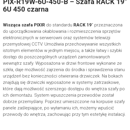
PIX-R19W-6U-450-B – Szafa RACK 19″
POBIERZ
6U 450 czarna
Wisząca szafa
FIRMA
PIXIR
do standardu
RACK 19
” przeznaczona
Certyfikaty
do uporządkowania okablowania i rozmieszczenia sprzętów
elektronicznych w serwerowni oraz systemów telewizji
przemysłowej CCTV. Umożliwia przechowywanie wszystkich
Szafy wiszące – Certyfikat CE
332.39KB
istotnym elementów w jednym miejscu, a także łatwy i szybki
dostęp do poszczególnych urządzeń zamontowanych
TELEFON KONTAKTOWY
POBIERZ
wewnątrz szafy. Wyposażona w drzwi frontowe wykonane ze
szkła, daje możliwość zajrzenia do środka i sprawdzenia stanu
urządzeń bez konieczności otwierania drzwiczek. Na bokach
Karty katalogowe
znajdują się drzwiczki wyposażone w systemy zatrzaskowe,
które dają możliwość szerszego dostępu do wnętrza szafy po
*
E-MAIL
ich demontażu. System wpuszczenia przewodów został
PIX-R19W-6U-450-B – Karta katalogowa
209.29KB
dobrze przemyślany. Poprzez umieszczone na korpusie szafy
panele zaślepiające, po wyłamaniu ich, możemy wpuścić
POBIERZ
przewody do wnętrza, zachowując przy tym estetykę instalacji.
*
TREŚĆ WIADOMOŚCI