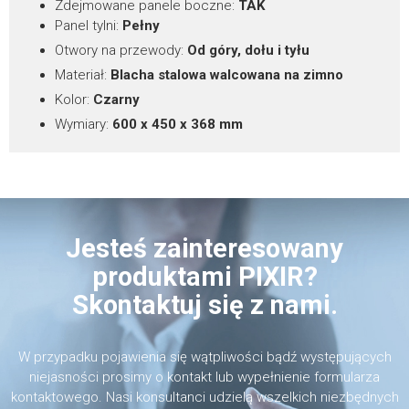
Zdejmowane panele boczne:
TAK
Panel tylni:
Pełny
Otwory na przewody:
Od góry, dołu i tyłu
Materiał:
Blacha stalowa walcowana na zimno
Kolor:
Czarny
Wymiary:
600 x 450 x 368 mm
Jesteś zainteresowany
produktami PIXIR?
Skontaktuj się z nami.
W przypadku pojawienia się wątpliwości bądź występujących
niejasności prosimy o kontakt lub wypełnienie formularza
kontaktowego. Nasi konsultanci udzielą wszelkich niezbędnych