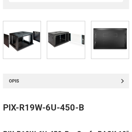
OPIS
PIX-R19W-6U-450-B
Instrukcje
*
IMIĘ I NAZWISKO
PIX-R19W – instrukcja montażu szaf wiszących
2.09MB