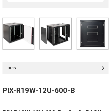
OPIS
PIX-R19W-12U-600-B
Instrukcje
*
IMIĘ I NAZWISKO
PIX-R19W – instrukcja montażu szaf wiszących
2.09MB