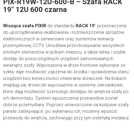
PIX-R19W-12U-600-B – Szafa RACK
POBIERZ
19″ 12U 600 czarna
Wisząca szafa
FIRMA
PIXIR
do standardu
RACK 19
” przeznaczona
Certyfikaty
do uporządkowania okablowania i rozmieszczenia sprzętów
elektronicznych w serwerowni oraz systemów telewizji
przemysłowej CCTV. Umożliwia przechowywanie wszystkich
Szafy wiszące – Certyfikat CE
332.39KB
istotnym elementów w jednym miejscu, a także łatwy i szybki
dostęp do poszczególnych urządzeń zamontowanych
TELEFON KONTAKTOWY
POBIERZ
wewnątrz szafy. Wyposażona w drzwi frontowe wykonane ze
szkła, daje możliwość zajrzenia do środka i sprawdzenia stanu
urządzeń bez konieczności otwierania drzwiczek. Na bokach
Karty katalogowe
znajdują się drzwiczki wyposażone w systemy zatrzaskowe,
które dają możliwość szerszego dostępu do wnętrza szafy po
*
E-MAIL
ich demontażu. System wpuszczenia przewodów został
PIX-R19W-12U-600-B – Karta katalogowa
213.61KB
dobrze przemyślany. Poprzez umieszczone na korpusie szafy
panele zaślepiające, po wyłamaniu ich, możemy wpuścić
POBIERZ
przewody do wnętrza, zachowując przy tym estetykę instalacji.
*
TREŚĆ WIADOMOŚCI