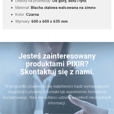
Otwory na przewody:
Od góry, dołu i tyłu
Materiał:
Blacha stalowa walcowana na zimno
Kolor:
Czarna
Wymiary:
600 x 600 x 635 mm
Jesteś zainteresowany
produktami PIXIR?
Skontaktuj się z nami.
W przypadku pojawienia się wątpliwości bądź występujących
niejasności prosimy o kontakt lub wypełnienie formularza
kontaktowego. Nasi konsultanci udzielą wszelkich niezbędnych
informacji.