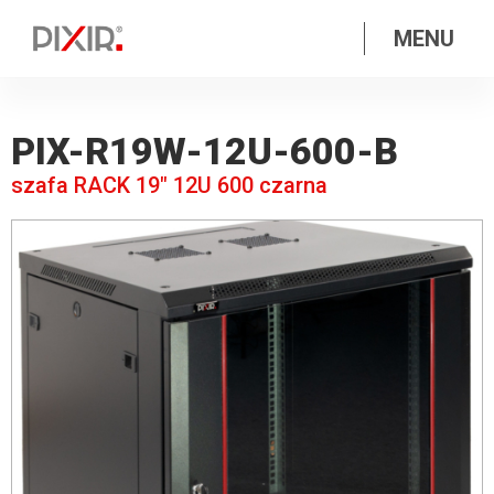
MENU
PIX-R19W-12U-600-B
szafa RACK 19″ 12U 600 czarna