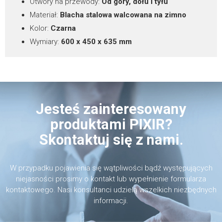
Otwory na przewody:
Od góry, dołu i tyłu
Materiał:
Blacha stalowa walcowana na zimno
Kolor:
Czarna
Wymiary:
600 x 450 x 635 mm
Jesteś zainteresowany
produktami PIXIR?
Skontaktuj się z nami.
W przypadku pojawienia się wątpliwości bądź występujących
niejasności prosimy o kontakt lub wypełnienie formularza
kontaktowego. Nasi konsultanci udzielą wszelkich niezbędnych
informacji.