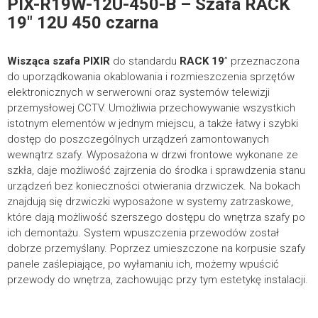
PIX-R19W-12U-450-B – Szafa RACK
POBIERZ
19″ 12U 450 czarna
Wisząca szafa
FIRMA
PIXIR
do standardu
RACK 19
” przeznaczona
Certyfikaty
do uporządkowania okablowania i rozmieszczenia sprzętów
elektronicznych w serwerowni oraz systemów telewizji
przemysłowej CCTV. Umożliwia przechowywanie wszystkich
Szafy wiszące – Certyfikat CE
332.39KB
istotnym elementów w jednym miejscu, a także łatwy i szybki
dostęp do poszczególnych urządzeń zamontowanych
TELEFON KONTAKTOWY
POBIERZ
wewnątrz szafy. Wyposażona w drzwi frontowe wykonane ze
szkła, daje możliwość zajrzenia do środka i sprawdzenia stanu
urządzeń bez konieczności otwierania drzwiczek. Na bokach
Karty katalogowe
znajdują się drzwiczki wyposażone w systemy zatrzaskowe,
które dają możliwość szerszego dostępu do wnętrza szafy po
*
E-MAIL
ich demontażu. System wpuszczenia przewodów został
PIX-R19W-12U-450-B – Karta katalogowa
209.94KB
dobrze przemyślany. Poprzez umieszczone na korpusie szafy
panele zaślepiające, po wyłamaniu ich, możemy wpuścić
POBIERZ
przewody do wnętrza, zachowując przy tym estetykę instalacji.
*
TREŚĆ WIADOMOŚCI