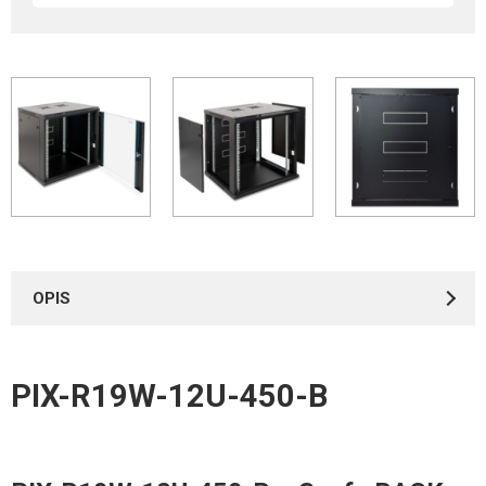
OPIS
PIX-R19W-12U-450-B
Instrukcje
*
IMIĘ I NAZWISKO
PIX-R19W – instrukcja montażu szaf wiszących
2.09MB