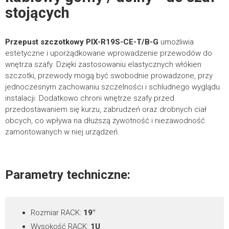
*
stojących
IMIĘ I NAZWISKO
Elementy szaf RACK – Deklaracje
337.59KB
POBIERZ
Przepust szczotkowy PIX-R19S-CE-T/B-G
umożliwia
estetyczne i uporządkowane wprowadzenie przewodów do
wnętrza szafy. Dzięki zastosowaniu elastycznych włókien
FIRMA
szczotki, przewody mogą być swobodnie prowadzone, przy
jednoczesnym zachowaniu szczelności i schludnego wyglądu
instalacji. Dodatkowo chroni wnętrze szafy przed
przedostawaniem się kurzu, zabrudzeń oraz drobnych ciał
obcych, co wpływa na dłuższą żywotność i niezawodność
TELEFON KONTAKTOWY
zamontowanych w niej urządzeń.
Parametry techniczne:
*
E-MAIL
Rozmiar RACK:
19″
Wysokość RACK:
1U