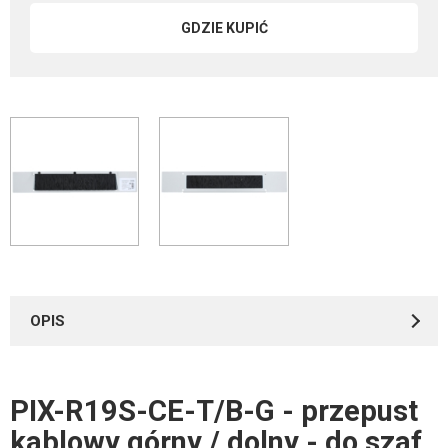
GDZIE KUPIĆ
OPIS
PIX-R19S-CE-T/B-G - przepust
Certyfikaty
kablowy górny / dolny - do szaf