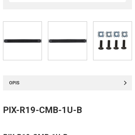
OPIS
PIX-R19-CMB-1U-B
Certyfikaty
*
IMIĘ I NAZWISKO
Elementy szaf RACK – Deklaracje
337.59KB