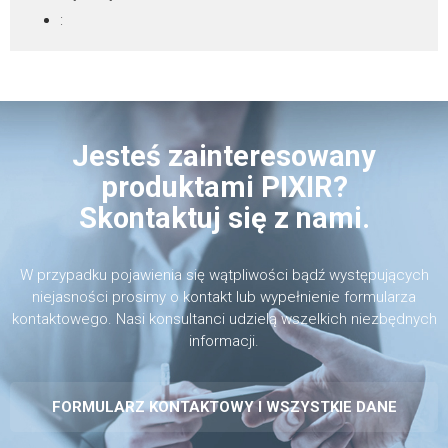
:
Jesteś zainteresowany
produktami PIXIR?
Skontaktuj się z nami.
W przypadku pojawienia się wątpliwości bądź występujących
niejasności prosimy o kontakt lub wypełnienie formularza
kontaktowego. Nasi konsultanci udzielą wszelkich niezbędnych
informacji.
FORMULARZ KONTAKTOWY I WSZYSTKIE DANE
WYŚLIJ FORMULARZ