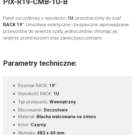
PIX-R19-CMB-1U-B
POBIERZ
Panel szczotkowy o wysokości
1U
, przeznaczony do szaf
RACK 19″
. Umożliwia estetyczne i bezpieczne wprowadzanie
FIRMA
przewodów do wnętrza szafy, jednocześnie chroniąc jej
wnętrze przed kurzem oraz zanieczyszczeniami.
TELEFON KONTAKTOWY
Parametry techniczne:
Rozmiar RACK:
19″
Wysokość RACK:
1U
*
E-MAIL
Typ przepustu:
Wewnętrzny
Mocowanie:
Doczołowe
Materiał:
Blacha walcowana na zimno
Kolor:
Czarny
*
TREŚĆ WIADOMOŚCI
Wymiary:
483 x 44 mm