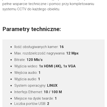
pełne wsparcie techniczne i pomoc przy kompletowaniu
systemu CCTV do każdego obiektu.
Karty katalogowe
*
TREŚĆ WIADOMOŚCI
PIX-NVR1601-II
3.61MB
Parametry techniczne:
POBIERZ
Ilość obsługiwanych kamer:
16
Max. rozdzielczość nagrywania:
12 Mpx
Programy
Bitrate:
120 Mb/s
Wyjścia wideo:
1x HDMI (4K), 1x VGA
SearchTool
więcej
12.91MB
Wejścia audio:
1
Wyjścia audio:
1
POBIERZ
System operacyjny:
LINUX
Interfejs Ethernet:
10 / 100 M
IVMS320
więcej
282.12MB
Miejsce na dyski twarde:
1
Liczba portów USB:
2