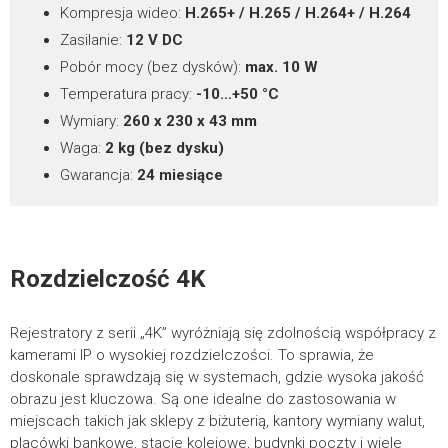
POBIERZ
Kompresja wideo:
H.265+ / H.265 / H.264+ / H.264
Zasilanie:
12 V DC
WYŚLIJ FORMULARZ
Pobór mocy (bez dysków):
max. 10 W
Firmware
Temperatura pracy:
-10…+50 °C
*
pola wymagane
Wymiary:
260 x 230 x 43 mm
PIX-NVR0901-II, PIX-NVR1601-II –
25.52MB
Waga:
2 kg (bez dysku)
V2.1.3.260724_R7
więcej
Gwarancja:
24 miesiące
POBIERZ
Rozdzielczość 4K
Rejestratory z serii „4K” wyróżniają się zdolnością współpracy z
kamerami IP o wysokiej rozdzielczości. To sprawia, że
doskonale sprawdzają się w systemach, gdzie wysoka jakość
obrazu jest kluczowa. Są one idealne do zastosowania w
miejscach takich jak sklepy z biżuterią, kantory wymiany walut,
placówki bankowe, stacje kolejowe, budynki poczty i wiele