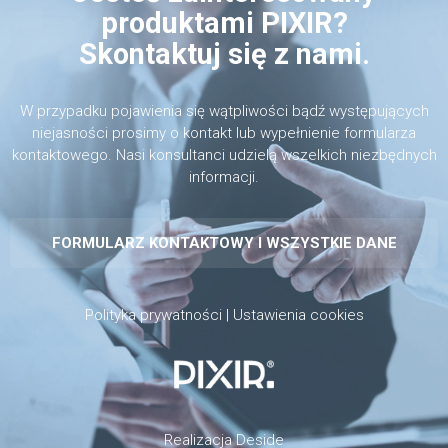
produktami PIXIR?
Skontaktuj się z nami.
W przypadku pojawienia się wątpliwości bądź występujących
niejasności prosimy o kontakt lub wypełnienie formularza
kontaktowego. Nasi konsultanci udzielą wszelkich niezbędnych
informacji.
FORMULARZ KONTAKTOWY I WSZYSTKIE DANE
Polityka prywatności
|
Ustawienia cookies
Realizacja
Deside