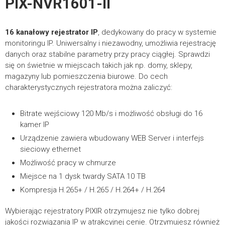
PIX-NVR1601-II
Instrukcje
*
IMIĘ I NAZWISKO
Rejestratory NVR PIXIR – instrukcja obsługi
17.44MB
16 kanałowy rejestrator IP
, dedykowany do pracy w systemie
monitoringu IP. Uniwersalny i niezawodny, umożliwia rejestrację
danych oraz stabilne parametry przy pracy ciągłej. Sprawdzi
POBIERZ
się on świetnie w miejscach takich jak np. domy, sklepy,
magazyny lub pomieszczenia biurowe. Do cech
Rejestratory NVR PIXIR – skrócona instrukcja
1.88MB
charakterystycznych rejestratora można zaliczyć:
FIRMA
obsługi
Bitrate wejściowy 120 Mb/s i możliwość obsługi do 16
POBIERZ
kamer IP
Urządzenie zawiera wbudowany WEB Server i interfejs
TELEFON KONTAKTOWY
sieciowy ethernet
Certyfikaty
Możliwość pracy w chmurze
Miejsce na 1 dysk twardy SATA 10 TB
PIX-NVR Deklaracja CE
326.54KB
Kompresja H.265+ / H.265 / H.264+ / H.264
*
E-MAIL
Wybierając rejestratory PIXIR otrzymujesz nie tylko dobrej
POBIERZ
jakości rozwiązania IP w atrakcyjnej cenie. Otrzymujesz również