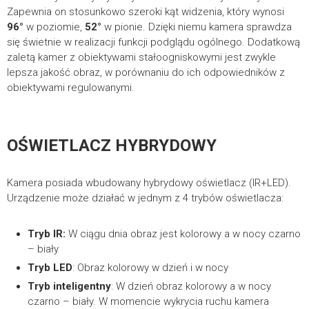
Zapewnia on stosunkowo szeroki kąt widzenia, który wynosi
96°
w poziomie,
52°
w pionie. Dzięki niemu kamera sprawdza
się świetnie w realizacji funkcji podglądu ogólnego. Dodatkową
PIX-POE8AT-2FE-PS
zaletą kamer z obiektywami stałoogniskowymi jest zwykle
lepsza jakość obraz, w porównaniu do ich odpowiedników z
Kompaktowe
obiektywami regulowanymi.
10-portowy switch PoE, 8x PoE af/at, 2x UPLINK
OŚWIETLACZ HYBRYDOWY
Kamera posiada wbudowany hybrydowy oświetlacz (IR+LED).
Urządzenie może działać w jednym z 4 trybów oświetlacza:
Tryb IR:
W ciągu dnia obraz jest kolorowy a w nocy czarno
– biały
Tryb LED
: Obraz kolorowy w dzień i w nocy
Tryb inteligentny
: W dzień obraz kolorowy a w nocy
czarno – biały. W momencie wykrycia ruchu kamera