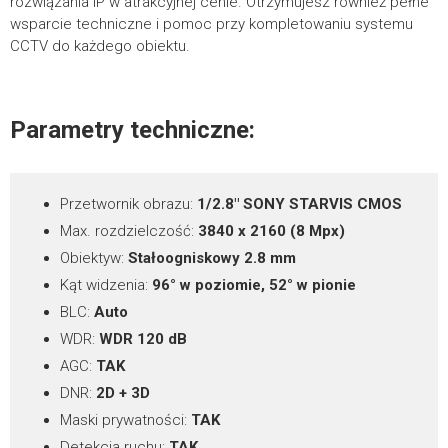
rozwiązania IP w atrakcyjnej cenie. Otrzymujesz również pełne
wsparcie techniczne i pomoc przy kompletowaniu systemu
POBIERZ
*
TREŚĆ WIADOMOŚCI
CCTV do każdego obiektu.
PIX-NVR3204A – 32-kanałowy rejestrator IP, 12
Mpx, 320 Mb/s, H.265
Karty katalogowe
Parametry techniczne:
PIX-IP8FDMIRL-Ai – Karta katalogowa
2.38MB
Przetwornik obrazu:
1/2.8″ SONY STARVIS CMOS
POBIERZ
Max. rozdzielczość:
3840 x 2160 (8 Mpx)
Obiektyw:
Stałoogniskowy 2.8 mm
Programy
Kąt widzenia:
96° w poziomie, 52° w pionie
BLC:
Auto
WDR:
WDR 120 dB
SearchTool
więcej
12.91MB
AGC:
TAK
DNR:
2D + 3D
POBIERZ
Maski prywatności:
TAK
Detekcja ruchu:
TAK