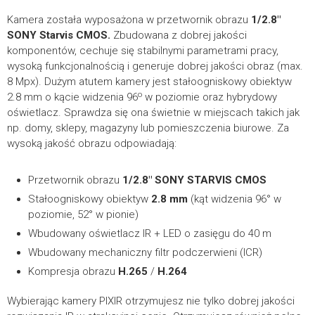
*
IMIĘ I NAZWISKO
Kamery Ai PIXIR – instrukcja obsługi
20.77MB
Kamera została wyposażona w przetwornik obrazu
1/2.8″
SONY Starvis CMOS
.
Zbudowana z dobrej jakości
komponentów, cechuje się stabilnymi parametrami pracy,
POBIERZ
wysoką funkcjonalnością i generuje dobrej jakości obraz (max.
8 Mpx). Dużym atutem kamery jest stałoogniskowy obiektyw
Kamery Ai PIXIR – skrócona instrukcja obsługi
6.2MB
o
2.8 mm o kącie widzenia 96
w poziomie oraz hybrydowy
FIRMA
oświetlacz. Sprawdza się ona świetnie w miejscach takich jak
np. domy, sklepy, magazyny lub pomieszczenia biurowe. Za
POBIERZ
wysoką jakość obrazu odpowiadają:
TELEFON KONTAKTOWY
Certyfikaty
Przetwornik obrazu
1/2.8″ SONY STARVIS CMOS
Stałoogniskowy obiektyw
2.8 mm
(kąt widzenia 96° w
poziomie, 52° w pionie)
PIX-IP8-Ai Certyfikat
584.85KB
Wbudowany oświetlacz IR + LED o zasięgu do 40 m
Wbudowany mechaniczny filtr podczerwieni (ICR)
*
POBIERZ
E-MAIL
Kompresja obrazu
H.265
/
H.264
PIX-NVR3204A
PIX IP8 25 – Deklaracje CE
344.54KB
Wybierając kamery PIXIR otrzymujesz nie tylko dobrej jakości
Rejestratory NVR 32 / 64 kanałowe