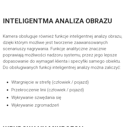
INTELIGENTMA ANALIZA OBRAZU
Kamera obsługuje również funkcje inteligentnej analizy obrazu,
Jesteś zainteresowany
dzięki którym możliwe jest tworzenie zaawansowanych
produktami PIXIR?
scenariuszy nagrywania. Funkcje analityczne znacznie
poprawiają możliwości nadzoru systemu, przez jego lepsze
Skontaktuj się z nami.
dopasowanie do wymagań klienta i specyfiki samego obiektu.
Do obsługiwanych funkcji inteligentnej analizy można zaliczyć:
W przypadku pojawienia się wątpliwości bądź występujących
niejasności prosimy o kontakt lub wypełnienie formularza
Wtargnięcie w strefę (człowiek / pojazd)
kontaktowego. Nasi konsultanci udzielą wszelkich niezbędnych
Przekroczenie linii (człowiek / pojazd)
informacji.
Wykrywanie szwędania się
Wykrywanie zgromadzeń
FORMULARZ KONTAKTOWY I WSZYSTKIE DANE