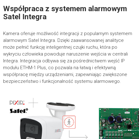
Współpraca z systemem alarmowym
Satel Integra
Kamera oferuje możliwość integracji z popularnym systemem
alarmowym Satel Integra. Dzięki zaawansowanej analityce
może pełnić funkcję inteligentnej czujki ruchu, która po
wykryciu człowieka powoduje naruszenie wejścia w centrali
Integra. Integracja odbywa się za pośrednictwem wejść IP
modułu ETHM-1 Plus, co pozwala na łatwą i efektywną
współpracę między urządzeniami, zapewniając zwiększone
bezpieczeństwo i funkcjonalność systemu alarmowego.
PIX-JBU - Uchwyt montażowy
Puszki montażowe do kamer
Metalowy uchwyt montażowy do kamer PIX-
IP5FBIR-Ai i PIX-IP5FBL-Ai