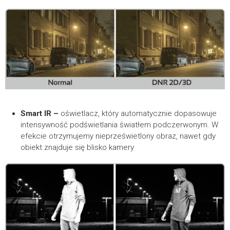
Smart IR
–
oświetlacz, który automatycznie dopasowuje
intensywność podświetlania światłem podczerwonym. W
efekcie otrzymujemy nieprześwietlony obraz, nawet gdy
obiekt znajduje się blisko kamery