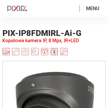
MENU
PIX-IP8FDMIRL-Ai-G
Kopułowa kamera IP, 8 Mpx, IR+LED