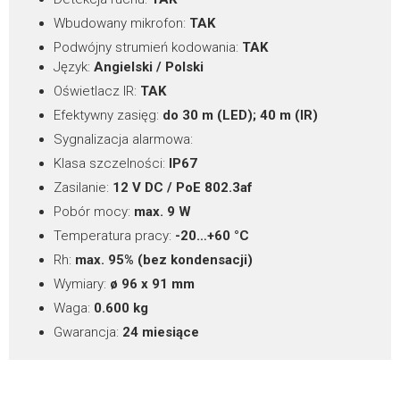
IVMS320
więcej
282.12MB
WYŚLIJ FORMULARZ
Wbudowany mikrofon:
TAK
Podwójny strumień kodowania:
TAK
POBIERZ
Język:
Angielski / Polski
*
pola wymagane
Oświetlacz IR:
TAK
Firmware
Efektywny zasięg:
do 30 m (LED); 40 m (IR)
PIX-NVR3202A
Sygnalizacja alarmowa:
Rejestratory NVR 32 / 64 kanałowe
Klasa szczelności:
IP67
PIX-IP8xxx-Ai – V3.1.0.260730_R1
więcej
28.24MB
Zasilanie:
12 V DC / PoE 802.3af
PIX-NVR3202A – 32-kanałowy rejestrator IP, 12
Pobór mocy:
max. 9 W
POBIERZ
Mpx, 320 Mb/s, H.265
Temperatura pracy:
-20…+60 °C
Rh:
max. 95% (bez kondensacji)
Wymiary:
ø 96 x 91 mm
Waga:
0.600 kg
Gwarancja:
24 miesiące