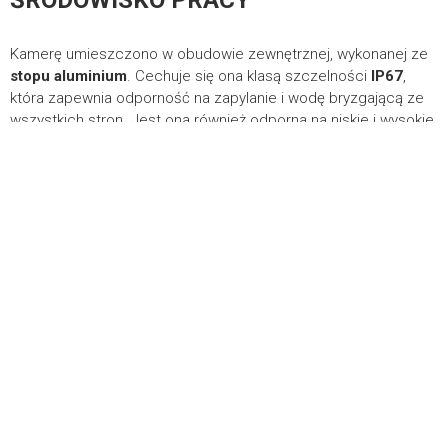
Kamerę umieszczono w obudowie zewnętrznej, wykonanej ze
Realizacja
Deside
stopu aluminium
. Cechuje się ona klasą szczelności
IP67
,
która zapewnia odporność na zapylanie i wodę bryzgającą ze
wszystkich stron. Jest ona również odporna na niskie i wysokie
o
temperatury (-20 … +60
C), dzięki czemu może bezawaryjnie
pracować w warunkach zewnętrznych.