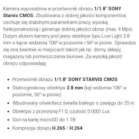
*
IMIĘ I NAZWISKO
Kamery Ai PIXIR – instrukcja obsługi
20.77MB
Kamera wyposażona w przetwornik obrazu
1/1.8″ SONY
Starvis CMOS
.
Zbudowana z dobrej jakości komponentów,
cechuje się stabilnymi parametrami pracy, wysoką
POBIERZ
funkcjonalnością i generuje dobrej jakości obraz (max. 4 Mpx).
Dużym atutem kamery jest jasny obiektyw typu Low Light 2.8
Kamery Ai PIXIR – skrócona instrukcja obsługi
6.2MB
o
o
mm o kącie widzenia 106
w poziomie i 56
w pionie. Sprawdza
FIRMA
się ona świetnie w miejscach takich jak np. domy, sklepy,
magazyny lub pomieszczenia biurowe. Za wysoką jakość
POBIERZ
obrazu odpowiadają:
TELEFON KONTAKTOWY
Certyfikaty
Przetwornik obrazu
1/1.8″ SONY STARVIS CMOS
Stałoogniskowy obiektyw
2.8 mm
(kąt widzenia 106° w
poziomie, 56° w pionie)
PIX-IP4FBL-LL-Ai – Deklaracja CE
322.68KB
Wbudowany oświetlacz światła białego o zasięgu do 25 m
Obiektyw z przesłoną F1.0, czułość 0.0001 Lux
*
POBIERZ
E-MAIL
Slot na kartę microSD do 1 TB
PIX-JBU - Uchwyt montażowy
Kompresja obrazu
H.265
/
H.264
Puszki montażowe do kamer
Karty katalogowe