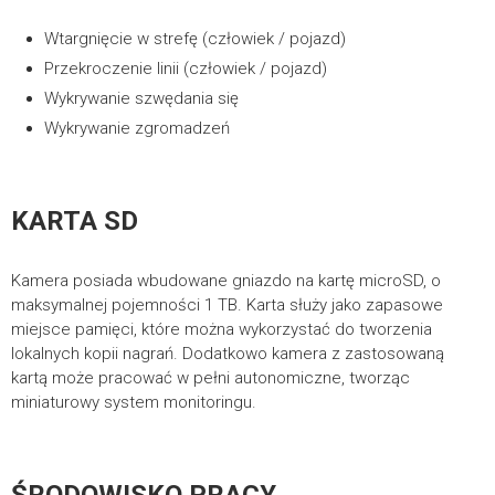
Wtargnięcie w strefę (człowiek / pojazd)
Przekroczenie linii (człowiek / pojazd)
Jesteś zainteresowany
Wykrywanie szwędania się
produktami PIXIR?
Wykrywanie zgromadzeń
Skontaktuj się z nami.
W przypadku pojawienia się wątpliwości bądź występujących
KARTA SD
niejasności prosimy o kontakt lub wypełnienie formularza
kontaktowego. Nasi konsultanci udzielą wszelkich niezbędnych
Kamera posiada wbudowane gniazdo na kartę microSD, o
informacji.
maksymalnej pojemności 1 TB. Karta służy jako zapasowe
miejsce pamięci, które można wykorzystać do tworzenia
lokalnych kopii nagrań. Dodatkowo kamera z zastosowaną
FORMULARZ KONTAKTOWY I WSZYSTKIE DANE
kartą może pracować w pełni autonomiczne, tworząc
miniaturowy system monitoringu.
Polityka prywatności
|
Ustawienia cookies
ŚRODOWISKO PRACY