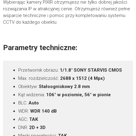
Wybierając kamery PIXIR otrzymujesz nie tylko dobrej jakości
rozwiązania IP w atrakcyjnej cenie. Otrzymujesz również pełne
*
TREŚĆ WIADOMOŚCI
Metalowy uchwyt montażowy do kamer PIX-
wsparcie techniczne i pomoc przy kompletowaniu systemu
PIX-IP4FBL-LL-Ai
1.99MB
IP5FBIR-Ai i PIX-IP5FBL-Ai
CCTV do każdego obiektu.
POBIERZ
Parametry techniczne:
Programy
Przetwornik obrazu:
1/1.8″ SONY STARVIS CMOS
SearchTool
więcej
12.91MB
Max. rozdzielczość:
2688 x 1512 (4 Mpx)
Obiektyw:
Stałoogniskowy 2.8 mm
POBIERZ
Kąt widzenia:
106° w poziomie, 56° w pionie
BLC:
Auto
IVMS320
więcej
282.12MB
WDR:
WDR 140 dB
AGC:
TAK
POBIERZ
DNR:
2D + 3D
Maski prywatności:
TAK