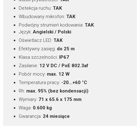
WYŚLIJ FORMULARZ
Detekcja ruchu:
TAK
Wbudowany mikrofon:
TAK
*
Podwójny strumień kodowania:
TAK
pola wymagane
Język:
Angielski / Polski
Oświetlacz LED:
TAK
Efektywny zasięg:
do 25 m
Klasa szczelności:
IP67
Zasilanie:
12 V DC / PoE 802.3af
Pobór mocy:
max. 12 W
Temperatura pracy:
-20…+60 °C
Rh:
max. 95% (bez kondensacji)
Wymiary:
71 x 65.6 x 175 mm
Waga:
0.600 kg
Gwarancja:
24 miesiące