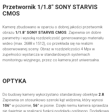
Przetwornik
1/1.8″ SONY STARVIS
CMOS
Kamerę zbudowano w oparciu o dobrej jakości przetwornik
obrazu
1/1.8″ SONY STARVIS CMOS
. Zapewnia on dobre
parametry i wysoką rozdzielczość generowanego materiału
wideo (max. 2688 x 1512), co przekłada się na realizm
obserwowanej sceny. Obraz w rozdzielczości 4 Mpx w
zupełności wystarcza w standardowych systemach
monitoringu wizyjnego, przez co kamera jest uniwersalna.
OPTYKA
Do budowy kamery wykorzystano standardowy obiektyw
2.8
.
Zapewnia on stosunkowo szeroki kąt widzenia, który wynosi
10
6°
w poziomie,
56°
w pionie. Dzięki niemu kamera sprawdza
się świetnie w realizacji funkcji podglądu ogólnego. Dodatkową